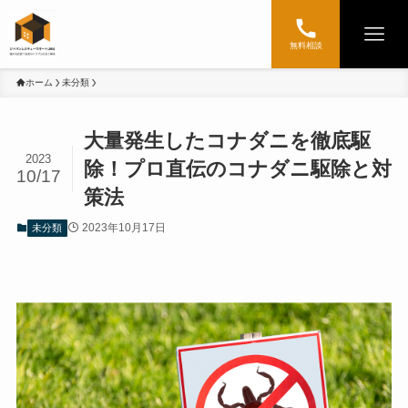
無料相談
ホーム
未分類
大量発生したコナダニを徹底駆
2023
除！プロ直伝のコナダニ駆除と対
10/17
策法
2023年10月17日
未分類