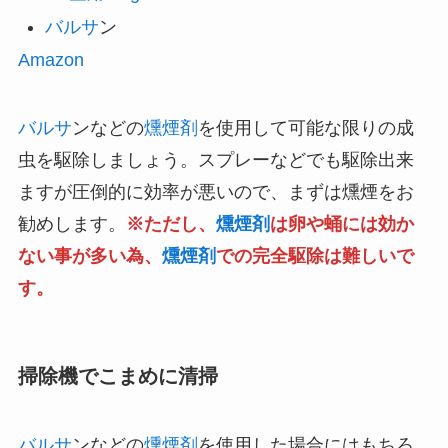
バルサ
ン
Amazon
バルサ
ンなどの
燻煙剤
を使用して可能な限りの成
虫を駆除しましょう。スプレーなどでも駆除出来
ますが圧倒的に効率が悪いので、まずは燻煙をお
勧めします。
※ただし、
燻煙剤
は卵や蛹には効か
ない事が多い為、
燻煙剤
での完全駆除は難しいで
す。
掃除機でこまめに清掃
バルサ
ンなどの
燻煙剤
を使用した場合にはもちろ