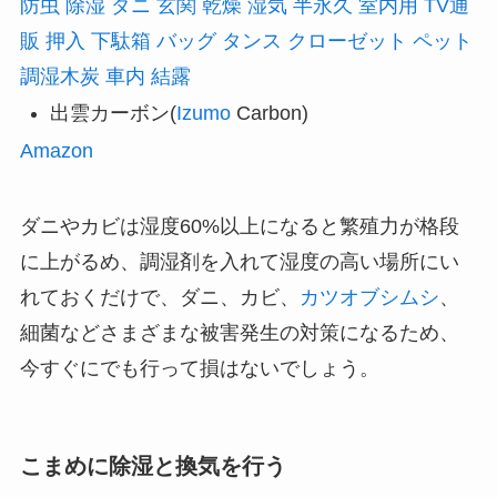
防虫 除湿 ダニ 玄関 乾燥 湿気 半永久 室内用 TV通
販 押入 下駄箱 バッグ タンス クローゼット ペット
調湿木炭 車内 結露
出雲カーボン(
Izumo
Carbon)
Amazon
ダニやカビは湿度60%以上になると繁殖力が格段
に上がるめ、調湿剤を入れて湿度の高い場所にい
れておくだけで、ダニ、カビ、
カツオブシムシ
、
細菌などさまざまな被害発生の対策になるため、
今すぐにでも行って損はないでしょう。
こまめに除湿と換気を行う