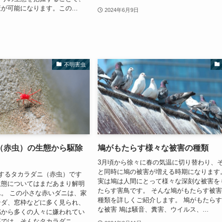
が可能になります。この...
2024年6月9日
不明害虫
（赤虫）の生態から駆除
鳩がもたらす様々な被害の種類
3月頃から徐々に春の気温に切り替わり、
と同時に鳩の被害が増える時期になります
するタカラダニ（赤虫）です
実は鳩は人間にとって様々な深刻な被害を
生態についてはまだあまり解明
たらす害鳥です。 そんな鳩がもたらす被
。 この小さな赤いダニは、家
種類を詳しくご紹介します。 鳩がもたら
ンダ、窓枠などに多く見られ、
な被害 鳩は騒音、糞害、ウイルス、...
感から多くの人々に嫌われてい
では、そんなタカラダニ...