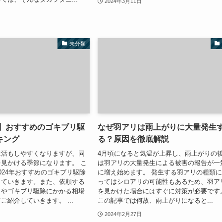
2024年3月11日
未分類
版】おすすめのゴキブリ駆
なぜ羽アリは雨上がりに大量発生
キング
る？原因を徹底解説
生活もしやすくなりますが、同
4月頃になると気温が上昇し、雨上がりの
見かける季節になります。 こ
は羽アリの大量発生による被害の報告が一
024年おすすめのゴキブリ駆除
に増え始めます。 発生する羽アリの種類
していきます。また、依頼する
ってはシロアリの可能性もあるため、羽ア
トやゴキブリ駆除にかかる相場
を見かけた場合にはすぐに対策が必要です
ご紹介していきます。 ...
この記事では何故、雨上がりになると...
2024年2月27日