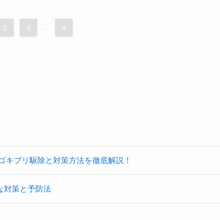
2
3
...
4
なゴキブリ駆除と対策方法を徹底解説！
な対策と予防法