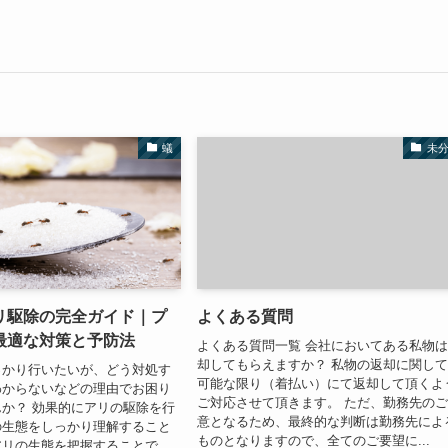
蟻
未
リ駆除の完全ガイド｜プ
よくある質問
最適な対策と予防法
よくある質問一覧 会社においてある私物
却してもらえますか？ 私物の返却に関し
っかり行いたいが、どう対処す
可能な限り（着払い）にて返却して頂くよ
わからないなどの理由でお困り
ご対応させて頂きます。 ただ、勤務先の
か？ 効果的にアリの駆除を行
意となるため、最終的な判断は勤務先によ
の生態をしっかり理解すること
ものとなりますので、全てのご要望に...
アリの生態を把握することで、