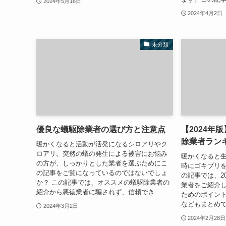
2024年5月16日
2024年4月2日
未分類
優良な蟻駆除業者の選び方と注意点
【2024年
除業者ラン
暖かくなると活動が活発になるシロアリやク
ロアリ。突然の蟻の発生による被害にお悩み
暖かくなると
の方が、しっかりとした業者を選ぶためにこ
時にゴキブリを
の記事をご覧になっているのではないでしょ
の記事では、2
か？ この記事では、オススメの蟻駆除業者の
業者をご紹介
紹介から悪徳業者に騙されず、信頼でき...
ためのポイン
などもまとめて
2024年3月2日
2024年2月28日